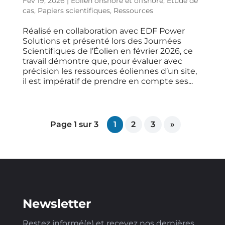
Fév 19, 2026
|
Éolien onshore et offshore
,
Étude de
cas
,
Papiers scientifiques
,
Ressources
Réalisé en collaboration avec EDF Power
Solutions et présenté lors des Journées
Scientifiques de l’Éolien en février 2026, ce
travail démontre que, pour évaluer avec
précision les ressources éoliennes d’un site,
il est impératif de prendre en compte ses...
Page 1 sur 3
1
2
3
»
Newsletter
Restez informé(e) et recevez nos dernières