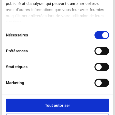
publicité et d'analyse, qui peuvent combiner celles-ci
avec d'autres informations que vous leur avez fournies
ou qu'ils ont collectées lors de votre utilisation de leurs
Poster : Estimation de la production
services.
énergétique annuelle à l’aide de la
Sélection
méthode de descente d’échelle NWP-CFD :
analyse de quatre parcs éoliens italiens
Nécessaires
du
Juin 8, 2026
|
Éolien onshore et offshore
,
Étude de
consentement
cas
,
Papiers scientifiques
,
Ressources
Préférences
L’évaluation du potentiel éolien aux
premières étapes d’un projet repose
largement sur des modèles à méso-échelle
Statistiques
tels que WRF, mais leur résolution s’avère
souvent insuffisante lorsque le relief
complexe et le couvert forestier entrent en
Marketing
jeu. Cette...
Tout autoriser