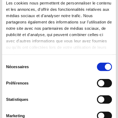
dépendants de la
Les cookies nous permettent de personnaliser le contenu
direction et de
et les annonces, d'offrir des fonctionnalités relatives aux
l’amélioration des
médias sociaux et d'analyser notre trafic. Nous
performances des parcs
partageons également des informations sur l'utilisation de
éoliens
notre site avec nos partenaires de médias sociaux, de
publicité et d'analyse, qui peuvent combiner celles-ci
Meteodyn a mis à l'épreuve un
avec d'autres informations que vous leur avez fournies
modèle hybride de superposition de
ou qu'ils ont collectées lors de votre utilisation de leurs
sillages par secteur sur trois parcs
services.
éoliens offshore, Lillgrund, Horns Rev
et Nysted, afin de déterminer quand
Sélection
les effets de sillage dépendants de la
Nécessaires
du
direction du vent nécessitent de
consentement
combiner plusieurs...
Préférences
lire plus
Statistiques
Marketing