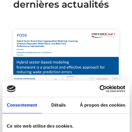
dernières actualités
Poster : Modélisation
hybride de la
Consentement
Détails
À propos des cookies
superposition de sillages
par secteur : évaluation
des effets de sillage
Ce site web utilise des cookies.