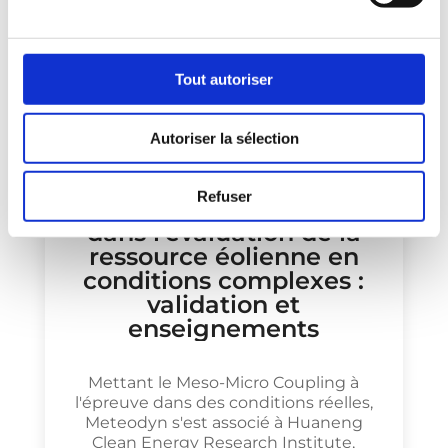
Tout autoriser
Autoriser la sélection
Poster : Application du
Refuser
couplage méso-micro
dans l’évaluation de la
ressource éolienne en
conditions complexes :
validation et
enseignements
Mettant le Meso-Micro Coupling à
l'épreuve dans des conditions réelles,
Meteodyn s'est associé à Huaneng
Clean Energy Research Institute,