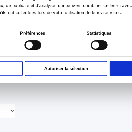
, de publicité et d'analyse, qui peuvent combiner celles-ci avec
yn
Directeur du département Recherche,
Che
ils ont collectées lors de votre utilisation de leurs services.
Innovation, Service et Expertise
Appl
Préférences
Statistiques
es
 ? Découvrez ci-dessous toutes nos offres de
Autoriser la sélection