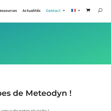
essources
Actualités
Contact
pes de Meteodyn !
 cœur de notre réussite !