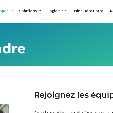
ropos
Solutions
Logiciels
Wind Data Portal
R
ndre
Rejoignez les équi
Chez Meteodyn, l’esprit d’équipe est au