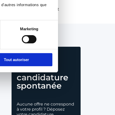
 d'autres informations que
ffe d'Équipe Développement
icatif
Marketing
Déposez
Tout autoriser
votre
candidature
spontanée
Aucune offre ne correspond
à votre profil ? Déposez
votre candidature