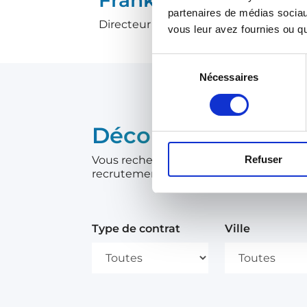
partenaires de médias sociaux
Directeur Général du groupe Meteod
vous leur avez fournies ou qu'
Sélection
Nécessaires
du
consentement
Découvrez nos offr
Vous recherchez un emploi ou un stage
Refuser
recrutement !
Type de contrat
Ville