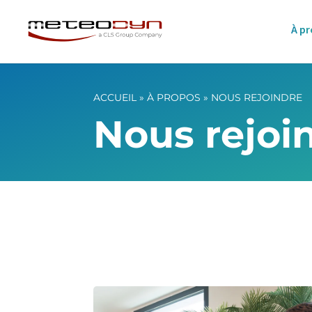
À p
ACCUEIL
»
À PROPOS
»
NOUS REJOINDRE
Nous rejoi