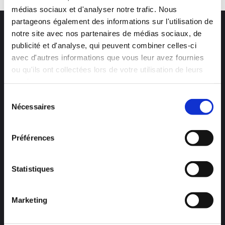
médias sociaux et d'analyser notre trafic. Nous
partageons également des informations sur l'utilisation de
notre site avec nos partenaires de médias sociaux, de
publicité et d'analyse, qui peuvent combiner celles-ci
Newsletter
avec d'autres informations que vous leur avez fournies
ou qu'ils ont collectées lors de votre utilisation de leurs
Restez informé(e) et recevez nos dernières
services.
actualités.
Sélection
Nécessaires
du
S'abonner
consentement
Préférences
Contact
Monde
+33 (0) 240 710 505
Statistiques
Chine
+86
010-64155728
Inde
91 (
20) 27276627
Marketing