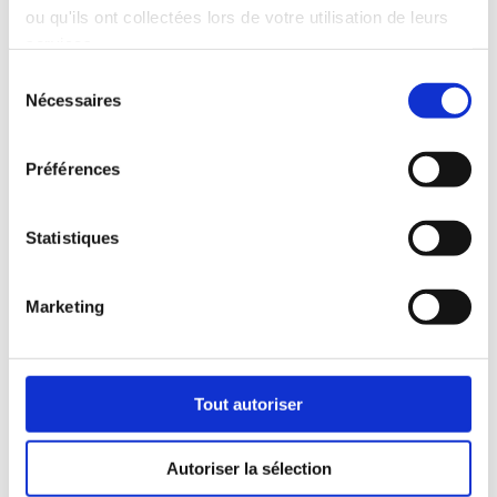
ou qu'ils ont collectées lors de votre utilisation de leurs
services.
Sélection
Poster : Estimation de la production
Nécessaires
du
énergétique annuelle à l’aide de la
méthode de descente d’échelle NWP-CFD :
consentement
analyse de quatre parcs éoliens italiens
Préférences
Juin 8, 2026
|
Éolien onshore et offshore
,
Étude de
cas
,
Papiers scientifiques
,
Ressources
L’évaluation du potentiel éolien aux
Statistiques
premières étapes d’un projet repose
largement sur des modèles à méso-échelle
tels que WRF, mais leur résolution s’avère
Marketing
souvent insuffisante lorsque le relief
complexe et le couvert forestier entrent en
jeu. Cette...
Tout autoriser
Autoriser la sélection