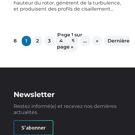
hauteur du rotor, génèrent de la turbulence,
et produisent des profils de cisaillement...
Page 1 sur
8
1
2
3
4
5
…
»
Dernière
page »
Newsletter
Restez informé(e) et recevez nos dernières
actualités.
S'abonner