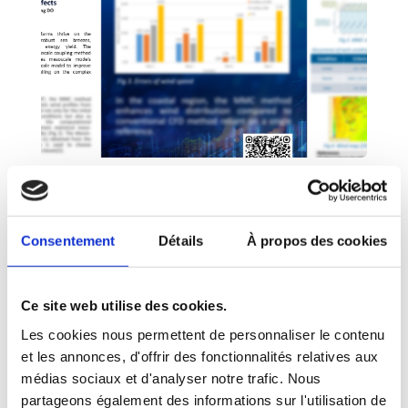
Poster : Modélisation du vent via le
couplage méso-micro avec effets de
stabilité thermique
Consentement
Détails
À propos des cookies
Oct 14, 2024
|
Éolien onshore et offshore
,
Étude de
cas
,
Papiers scientifiques
,
Ressources
Dans les zones côtières, où les conditions de
Ce site web utilise des cookies.
vent sont fortement influencées par la
Les cookies nous permettent de personnaliser le contenu
topographie locale et la stabilité thermique,
une modélisation précise est cruciale pour
et les annonces, d'offrir des fonctionnalités relatives aux
l’efficacité des parcs éoliens. Cette étude
médias sociaux et d'analyser notre trafic. Nous
applique la méthode de couplage méso-
partageons également des informations sur l'utilisation de