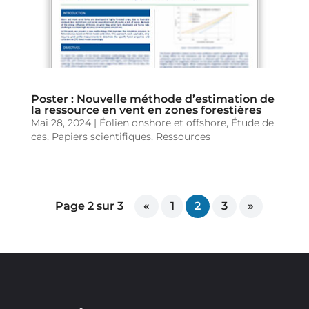
Poster : Nouvelle méthode d’estimation de
la ressource en vent en zones forestières
Mai 28, 2024
|
Éolien onshore et offshore
,
Étude de
cas
,
Papiers scientifiques
,
Ressources
Page 2 sur 3
«
1
2
3
»