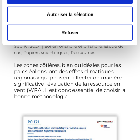
Autoriser la sélection
Poster : Amélioration de la modélisation de
la ressource en vent en zones côtières
Refuser
grâce à des méthodes avancées de CFD et
à l’intégration de données méso-échelle
Sep 16, 2024
|
Éolien onshore et offshore
,
Étude de
cas
,
Papiers scientifiques
,
Ressources
Les zones côtières, bien qu’idéales pour les
parcs éoliens, ont des effets climatiques
régionaux qui peuvent affecter de manière
significative l’évaluation de la ressource en
vent (WRA). Il est donc essentiel de choisir la
bonne méthodologie...