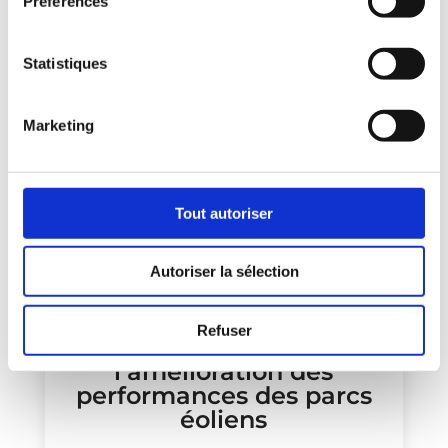
Préférences
Statistiques
Marketing
Poster : Modélisation
Tout autoriser
hybride de la
superposition de sillages
par secteur : évaluation
Autoriser la sélection
des effets de sillage
dépendants de la
Refuser
direction et de
l’amélioration des
performances des parcs
éoliens