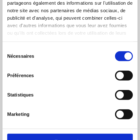
partageons également des informations sur l'utilisation de
¹ Période d'un an couvrant soit les
notre site avec nos partenaires de médias sociaux, de
données de mât de mesure, soit une
publicité et d'analyse, qui peuvent combiner celles-ci
année représentative à long terme. Si
avec d'autres informations que vous leur avez fournies
vous avez des questions concernant
ou qu'ils ont collectées lors de votre utilisation de leurs
l'année à sélectionner, veuillez
nous
contacter
avant de passer commande.
services.
Sélection
Nécessaires
du
consentement
Préférences
Total
0,00 €
Statistiques
Ajouter au panier
Marketing