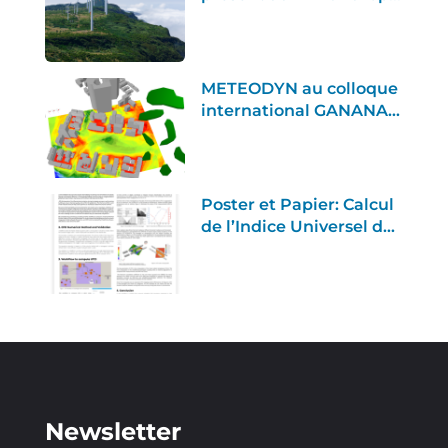
Madrid : Deux poster à
découvrir
METEODYN au colloque
international GANANA
sur le changement
climatique urbain
Poster et Papier: Calcul
de l’Indice Universel du
Climat Thermique
(UTCI)
Newsletter