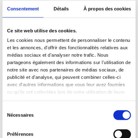
L’analyse de sensibilité portant
sur la vitesse moyenne du vent
Consentement
Détails
À propos des cookies
montre que la précision de
cette vitesse est
particulièrement déterminante
Ce site web utilise des cookies.
dans les zones de vent faible,
Les cookies nous permettent de personnaliser le contenu
inférieures à 3 m/s. Une
et les annonces, d'offrir des fonctionnalités relatives aux
augmentation de la vitesse
moyenne du vent de 2 à 2,5 m/s
médias sociaux et d'analyser notre trafic. Nous
peut entraîner une réduction de
partageons également des informations sur l'utilisation de
deux niveaux de stress
notre site avec nos partenaires de médias sociaux, de
thermique selon l’indice PET,
publicité et d'analyse, qui peuvent combiner celles-ci
soit ΔPET = -10 °C.
avec d'autres informations que vous leur avez fournies
ou qu'ils ont collectées lors de votre utilisation de leurs
Dans les zones de vent plus fort,
services.
supérieures à 3 m/s, l’influence
d’une augmentation de la
Sélection
vitesse moyenne du vent
Nécessaires
du
devient moins sensible, avec
consentement
ΔPET = -0,5 °C pour ΔV = +1 m/s.
Préférences