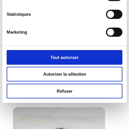
La précision des simulations
CFD est donc cruciale pour
identifier correctement les
Statistiques
zones de vitesse de vent qui
influencent le niveau de stress
Marketing
thermique évalué par l’indice
PET.
Tout autoriser
Autoriser la sélection
Nos experts sur place
Refuser