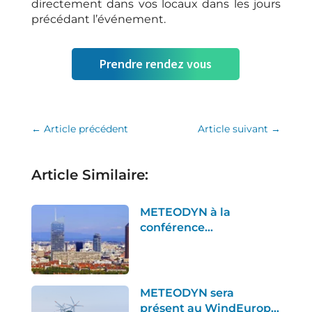
directement dans vos locaux dans les jours
précédant l’événement.
Prendre rendez vous
←
Article précédent
Article suivant
→
Article Similaire:
METEODYN à la
conférence
International Building
Performance
Simulation Association
à Lyon
METEODYN sera
présent au WindEurope